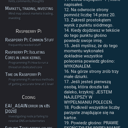
hints, comments, thoughts
napisałeś.
Markets, trading, investing
12. Na odwrocie strony
Mind map about markets: trading,
pomnóż liczbę 14 przez 20.
investing
13. Zakreśl prostokątem
wynik z punktu siódmego.
Raspberry Pi
14. Kiedy dojdziesz w tekście
do tego punktu głośno
Rasbperry Pi: Common Stuff
powiedz swoje imię.
frequently needed stuff
15. Jeśli myślisz, że do tego
momentu wykonałeś
Raspberry Pi: Isolating
dokładnie wszystkie
Cores in linux kernel
polecenia powiedz głośno:
Programming Pi: How to run a
WYKONAŁEM.
thread on dedicated core
16. Na górze strony zrób trzy
Time on Rasbperry Pi
małe dziurki.
Programming Pi: various methods
17. Jeśli jesteś pierwszą
of getting accurate time at C level
osobą, która doszła tak
daleko, krzyknij: JESTEM
Coding
NAJLEPSZY W
WYPEŁNIANIU POLECEŃ.
EAI_AGAIN error on k8s
18. Podkreśl wszystkie liczby
(2020)
parzyste znajdujące się na
Investigating node.js failing to
kartce.
resolve DNS on kubernetes
19. Powiedz głośno: PRAWIE