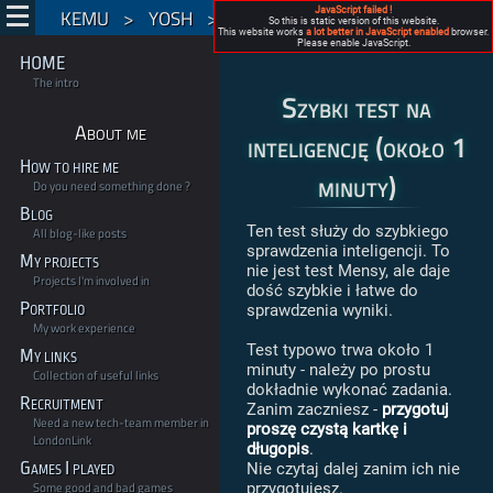
KEMU
>
YOSH
>
Szybki test na inteligencję
JavaScript failed !
So this is static version of this website.
This website works
a lot better in JavaScript enabled
browser.
Please enable JavaScript.
HOME
The intro
Szybki test na
About me
inteligencję (około 1
How to hire me
minuty)
Do you need something done ?
Blog
Ten test służy do szybkiego
All blog-like posts
sprawdzenia inteligencji. To
My projects
nie jest test Mensy, ale daje
Projects I'm involved in
dość szybkie i łatwe do
Portfolio
sprawdzenia wyniki.
My work experience
Test typowo trwa około 1
My links
minuty - należy po prostu
Collection of useful links
dokładnie wykonać zadania.
Recruitment
Zanim zaczniesz -
przygotuj
Need a new tech-team member in
proszę czystą kartkę i
LondonLink
długopis
.
Games I played
Nie czytaj dalej zanim ich nie
Some good and bad games
przygotujesz.