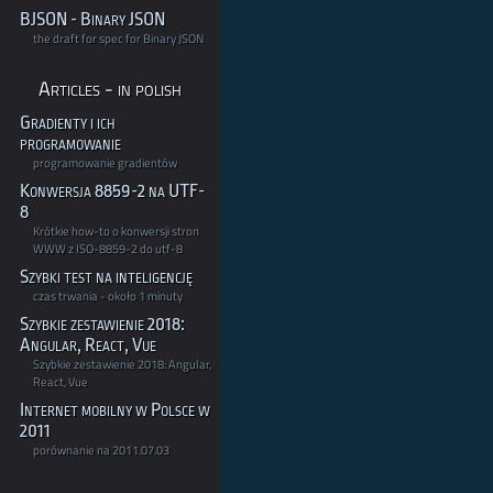
BJSON - Binary JSON
the draft for spec for Binary JSON
Articles - in polish
Gradienty i ich
programowanie
programowanie gradientów
Konwersja 8859-2 na UTF-
8
Krótkie how-to o konwersji stron
WWW z ISO-8859-2 do utf-8
Szybki test na inteligencję
czas trwania - około 1 minuty
Szybkie zestawienie 2018:
Angular, React, Vue
Szybkie zestawienie 2018: Angular,
React, Vue
Internet mobilny w Polsce w
2011
porównanie na 2011.07.03