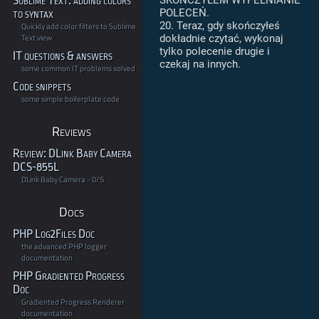
Sublime Text: adding colors
SKOŃCZYŁEM WYPEŁNIANIE
POLECEŃ.
to syntax
20. Teraz, gdy skończyłeś
Quickly add color filters to Sublime
Text view
dokładnie czytać, wykonaj
tylko polecenie drugie i
IT questions & answers
czekaj na innych.
some common IT problems solved
Code snippets
some simple boilerplate code
Reviews
Review: DLink Baby Camera
DCS-855L
DLink Baby Camera - 0/5
Docs
PHP Log2Files Doc
the advanced PHP logger
documentation
PHP Gradiented Progress
Doc
Gradiented Progress Renderer
documentation