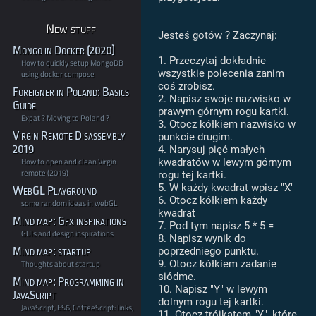
New stuff
Jesteś gotów ? Zaczynaj:
Mongo in Docker (2020)
1. Przeczytaj dokładnie
How to quickly setup MongoDB
wszystkie polecenia zanim
using docker compose
coś zrobisz.
Foreigner in Poland: Basics
2. Napisz swoje nazwisko w
Guide
prawym górnym rogu kartki.
Expat ? Moving to Poland ?
3. Otocz kółkiem nazwisko w
Virgin Remote Disassembly
punkcie drugim.
2019
4. Narysuj pięć małych
How to open and clean Virgin
kwadratów w lewym górnym
remote (2019)
rogu tej kartki.
5. W każdy kwadrat wpisz "X"
WebGL Playground
6. Otocz kółkiem każdy
some random ideas in webGL
kwadrat
Mind map: Gfx inspirations
7. Pod tym napisz 5 * 5 =
GUIs and design inspirations
8. Napisz wynik do
Mind map: startup
poprzedniego punktu.
9. Otocz kółkiem zadanie
Thoughts about startup
siódme.
Mind map: Programming in
10. Napisz "Y" w lewym
JavaScript
dolnym rogu tej kartki.
JavaScript, ES6, CoffeeScript: links,
11. Otocz trójkątem "Y", które